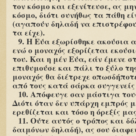
τον κόσμο και εξενίτευσε, ας μη
κόσμο, διότι συνήθως τα πάθη ε
(αγαπούν δηλαδή να επιστρέφου
τα είχε).
9. Η Εύα εξωρίσθηκε ακούσια 
ενώ ο μοναχός εξορίζεται εκούσ
του. Και η μέν Εύα, εάν έμενε σ
επιθυμούσε και πάλι το ξύλο τη
μοναχός θα διέτρεχε οπωσδήποτ
από τους κατά σάρκα συγγενείς 
10. Απόφευγε σαν μάστιγα του
Διότι όταν δεν υπάρχη εμπρός μ
ερεθίζεται και τόσο η όρεξίς μας
11. Ούτε αυτός ο τρόπος και δ
δαιμόνων δηλαδή), ας σου διαφ