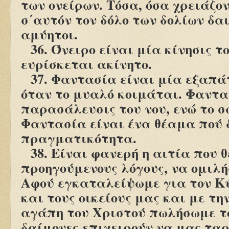
των ονείρων. Τόσα, όσα χρειάζον
σ΄αυτόν τον δόλο των δολίων δα
αμύητοι.
36. Όνειρο είναι μία κίνησις τ
ευρίσκεται ακίνητο.
37. Φαντασία είναι μία εξαπά
όταν το μυαλό κοιμάται. Φαντα
παρασάλευσις του νου, ενώ το σ
Φαντασία είναι ένα θέαμα πού 
πραγματικότητα.
38. Είναι φανερή η αιτία που 
προηγούμενους λόγους, να ομιλή
Αφού εγκαταλείψωμε για τον Κύ
και τους οικείους μας και με τη
αγάπη του Χριστού πωλήσωμε το
δαίμονες επιχειρούν να μας ταρ