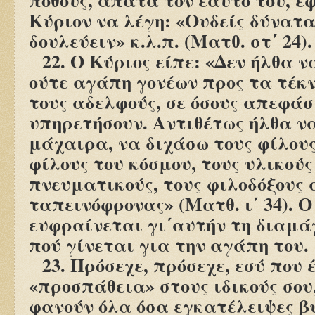
Κύριον να λέγη: «Ουδείς δύνατα
δουλεύειν» κ.λ.π. (Ματθ. στ΄ 24).
22. Ο Κύριος είπε: «Δεν ήλθα 
ούτε αγάπη γονέων προς τα τέκν
τους αδελφούς, σε όσους απεφάσ
υπηρετήσουν. Αντιθέτως ήλθα ν
μάχαιρα, να διχάσω τους φίλους
φίλους του κόσμου, τους υλικούς
πνευματικούς, τους φιλοδόξους 
ταπεινόφρονας» (Ματθ. ι΄ 34). Ο
ευφραίνεται γι΄αυτήν τη διαμάχ
πού γίνεται για την αγάπη του.
23. Πρόσεχε, πρόσεχε, εσύ που
«προσπάθεια» στους ιδικούς σου
φανούν όλα όσα εγκατέλειψες β