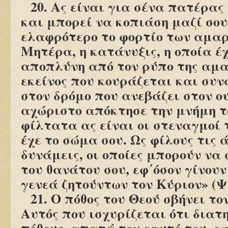
20. Ας είναι για σένα πατέρας 
και μπορεί να κοπιάση μαζί σου
ελαφρότερο το φορτίο των αμα
Μητέρα, η κατάνυξις, η οποία έχ
αποπλύνη από τον ρύπο της αμα
εκείνος που κουράζεται και συν
στον δρόμο που ανεβάζει στον ο
αχώριστο απόκτησε την μνήμη τ
φίλτατα ας είναι οι στεναγμοί 
έχε το σώμα σου. Ως φίλους τις 
δυνάμεις, οι οποίες μπορούν να
του θανάτου σου, εφ΄όσον γίνουν
γενεά ζητούντων τον Κύριον» (Ψα
21. Ο πόθος του Θεού σβήνει το
Αυτός που ισχυρίζεται ότι διατη
πόθους, απατά τον εαυτό του, εφ