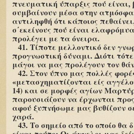
πνευματική ύπαρξις πού είναι, 
συμβαίνουν μέσα στην ατμόσφαι
αντιληφθή ότι κάποιος πεθαίνει
σ΄εκείνους πού είναι ελαφρόμυα
προλέγει με τα όνειρα.
41. Τίποτε μελλοντικό δεν γνω
προγνωστική δύναμι. Διότι τότε
μάγοι να μας προλέγουν τον θά
42. Στον ύπνο μας πολλές φορέ
«μετασχηματίζονται είς αγγέλου
14) και σε μορφές αγίων Μαρτύρ
παρουσιάζουν να έρχωνται προς 
αφού ξυπνήσωμε μας βυθίζουν σ
χαρά.
43. Το σημείο από το οποίο θα
είναι τούτο: Οι άγγελοι μας δεί