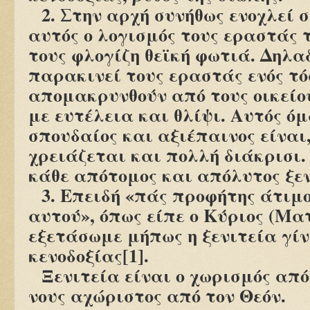
2. Στην αρχή συνήθως ενοχλεί 
αυτός ο λογισμός τους εραστάς 
τους φλογίζη θεϊκή φωτιά. Δηλαδ
παρακινεί τους εραστάς ενός τ
απομακρυνθούν από τους οικείου
με ευτέλεια και θλίψι. Αυτός όμ
σπουδαίος και αξιέπαινος είναι
χρειάζεται και πολλή διάκρισι. 
κάθε απότομος και απόλυτος ξεν
3. Επειδή «πάς προφήτης άτιμο
αυτού», όπως είπε ο Κύριος (Ματθ
εξετάσωμε μήπως η ξενιτεία γίν
κενοδοξίας
[1]
.
Ξενιτεία είναι ο χωρισμός από
νους αχώριστος από τον Θεόν.