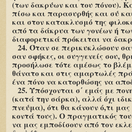
(των δακρύων και του πόνου). Κ
πίσω και παρασυρθής και σύ κα
και στον κατακλυσμό της φιλοκ
από τα δάκρυα των γονέων ή των
διαφορετικά πρόκειται να δακρ
24. Όταν σε περικυκλώσουν σα
σαν σφήκες, οι συγγενείς σου, θ
προσήλωσε τότε αμέσως το βλέμ
θάνατο και στις αμαρτωλές πράξ
ένα πόνο να κατορθώσης να αποδ
25. Υπόσχονται σ΄ εμάς με πονη
(κατά την σάρκα), αλλά όχι ιδι
πνεύμα), ότι θα κάνουν ό,τι μας
κοντά τους). Ο πραγματικός του
να μας εμποδίσουν από τον εκλ