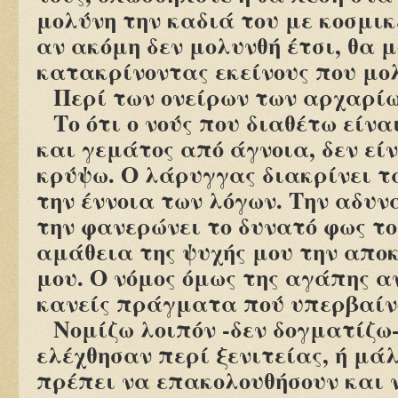
μολύνη την καδιά του με κοσμικ
αν ακόμη δεν μολυνθή έτσι, θα 
κατακρίνοντας εκείνους που μο
Περί των ονείρων των αρχαρί
Τo ότι ο νούς που διαθέτω είν
και γεμάτος από άγνοια, δεν εί
κρύψω. Ο λάρυγγας διακρίνει τ
την έννοια των λόγων. Την αδυ
την φανερώνει το δυνατό φως το
αμάθεια της ψυχής μου την απο
μου. Ο νόμος όμως της αγάπης α
κανείς πράγματα πού υπερβαίνο
Νομίζω λοιπόν -δεν δογματίζω
ελέχθησαν περί ξενιτείας, ή μά
πρέπει να επακολουθήσουν και 