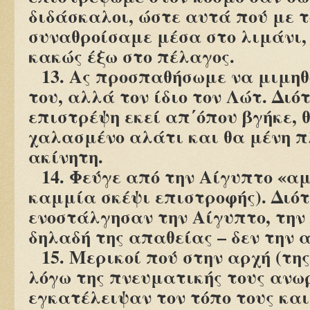
διδάσκαλοι, ώστε αυτά πού με 
συναθροίσαμε μέσα στο λιμάνι,
κακώς έξω στο πέλαγος.
13. Ας προσπαθήσωμε να μιμηθ
του, αλλά τον ίδιο τον Λώτ. Διό
επιστρέψη εκεί απ΄όπου βγήκε, θ
χαλασμένο αλάτι και θα μένη π
ακίνητη.
14. Φεύγε από την Αίγυπτο «α
καμμία σκέψι επιστροφής). Διότ
ενοστάλγησαν την Αίγυπτο, την 
δηλαδή της απαθείας – δεν την 
15. Μερικοί πού στην αρχή (τη
λόγω της πνευματικής τους ανω
εγκατέλειψαν τον τόπο τους και