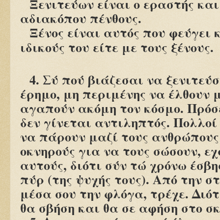
Ξενιτεύων είναι ο εραστής και
αδιακόπου πένθους.
Ξένος είναι αυτός που φεύγει κ
ιδικούς του είτε με τους ξένους.
4. Σύ πού βιάζεσαι να ξενιτεύσ
έρημο, μη περιμένης να έλθουν 
αγαπούν ακόμη τον κόσμο. Πρόσε
δεν γίνεται αντιληπτός. Πολλο
να πάρουν μαζί τους ανθρώπους
οκνηρούς για να τους σώσουν, ε
αυτούς, διότι σύν τώ χρόνω έσβη
πύρ (της ψυχής τους). Από την σ
μέσα σου την φλόγα, τρέχε. Διότ
θα σβήση και θα σε αφήση στο σ