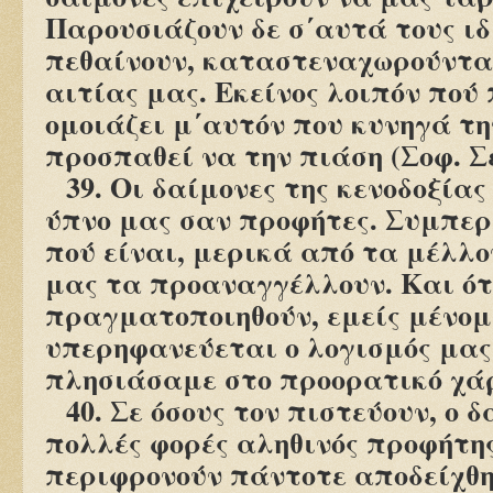
Παρουσιάζουν δε σ΄αυτά τους ιδ
πεθαίνουν, καταστεναχωρούνται
αιτίας μας. Εκείνος λοιπόν πού
ομοιάζει μ΄αυτόν που κυνηγά τη
προσπαθεί να την πιάση (Σοφ. Σε
39. Οι δαίμονες της κενοδοξία
ύπνο μας σαν προφήτες. Συμπερ
πού είναι, μερικά από τα μέλλ
μας τα προαναγγέλλουν. Και ό
πραγματοποιηθούν, εμείς μένομ
υπερηφανεύεται ο λογισμός μας 
πλησιάσαμε στο προορατικό χά
40. Σε όσους τον πιστεύουν, ο
πολλές φορές αληθινός προφήτης
περιφρονούν πάντοτε αποδείχθηκ