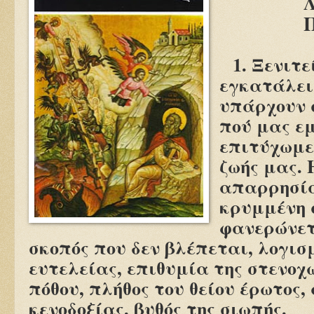
Π
1. Ξενιτε
εγκατάλει
υπάρχουν 
πού μας ε
επιτύχωμε
ζωής μας. 
απαρρησία
κρυμμένη σ
φανερώνετ
σκοπός που δεν βλέπεται, λογισμ
ευτελείας, επιθυμία της στενοχω
πόθου, πλήθος του θείου έρωτος,
κενοδοξίας, βυθός της σιωπής.