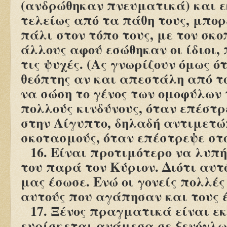
(ανδρώθηκαν πνευματικά) και 
τελείως από τα πάθη τους, μπορ
πάλι στον τόπο τους, με τον σκο
άλλους αφού εσώθηκαν οι ίδιοι
τις ψυχές. (Ας γνωρίζουν όμως ότ
θεόπτης αν και απεστάλη από το
να σώση το γένος των ομοφύλων
πολλούς κινδύνους, όταν επέστρ
στην Αίγυπτο, δηλαδή αντιμετώ
σκοτασμούς, όταν επέστρεψε στο
16. Είναι προτιμότερο να λυπή
του παρά τον Κύριον. Διότι αυτ
μας έσωσε. Ενώ οι γονείς πολλέ
αυτούς που αγάπησαν και τους 
17. Ξένος πραγματικά είναι εκ
ευρίσκεται ανάμεσα σε ξενόγλ