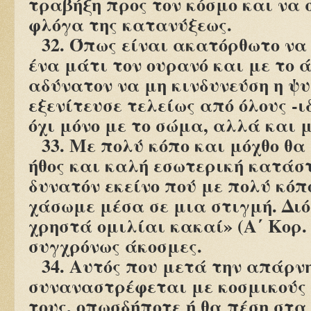
τραβήξη προς τον κόσμο και να 
φλόγα της κατανύξεως.
32. Όπως είναι ακατόρθωτο να 
ένα μάτι τον ουρανό και με το ά
αδύνατον να μη κινδυνεύση η ψυχ
εξενίτευσε τελείως από όλους -ι
όχι μόνο με το σώμα, αλλά και μ
33. Με πολύ κόπο και μόχθο θ
ήθος και καλή εσωτερική κατάστ
δυνατόν εκείνο πού με πολύ κό
χάσωμε μέσα σε μια στιγμή. Διό
χρηστά ομιλίαι κακαί» (Α΄ Κορ. ι
συγχρόνως άκοσμες.
34. Αυτός που μετά την απάρν
συναναστρέφεται με κοσμικούς
τους, οπωσδήποτε ή θα πέση στα 