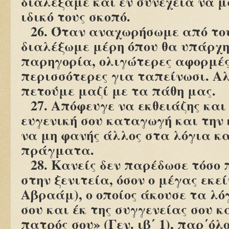
διαλέξαμε και έν συνεχεία να 
ιδικό τους σκοπό.
26. Όταν αναχωρήσωμε από του
διαλέξωμε μέρη όπου θα υπάρχ
παρηγορία, ολιγώτερες αφορμές
περισσότερες για ταπείνωσι. Α
πετούμε μαζί με τα πάθη μας.
27. Απόφευγε να εκθειάζης και
ευγενική σου καταγωγή και την 
να μη φανής άλλος στα λόγια κ
πράγματα.
28. Κανείς δεν παρέδωσε τόσο 
στην ξενιτεία, όσον ο μέγας εκεί
Αβραάμ), ο οποίος άκουσε τα λόγ
σου και έκ της συγγενείας σου κα
πατρός σου» (Γεν. ιβ΄ 1), παρ΄όλ