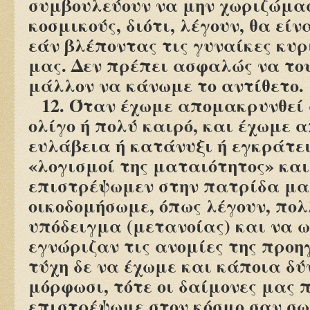
συμβουλεύουν να μην χωριζώμα
κοσμικούς, διότι, λέγουν, θα είν
εάν βλέποντας τις γυναίκες κυ
μας. Δεν πρέπει ασφαλώς να το
μάλλον να κάνωμε το αντίθετο.
12. Όταν έχωμε απομακρυνθεί 
ολίγο ή πολύ καιρό, και έχωμε 
ευλάβεια ή κατάνυξι ή εγκράτει
«λογισμοί της ματαιότητος» κα
επιστρέψωμεν στην πατρίδα μας
οικοδομήσωμε, όπως λέγουν, πολ
υπόδειγμα (μετανοίας) και να 
εγνώριζαν τις ανομίες της προη
τύχη δε να έχωμε και κάποια δύ
μόρφωσι, τότε οι δαίμονες μας 
επιστρέψωμε στον κόσμο σαν σω