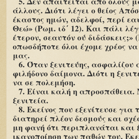
5. Δεν απαιτείται από όλους 
άλλους. Διότι λέγει ο θείος Από
έκαστος ημών, αδελφοί, περί εα
Θεώ» (Ρωμ. ιδ΄ 12). Και πάλι λέ
έτερον, σεαυτόν ού διδάσκεις;» (
οπωσδήποτε όλοι έχομε χρέος να
μας.
6. Όταν ξενιτεύης, ασφαλίζου 
φιλήδονο δαίμονα. Διότι η ξενιτ
να σε πολεμήση.
7. Είναι καλή η απροσπάθεια. 
ξενιτεία.
8. Εκείνος που εξενίτευσε για 
διατηρεί πλέον δεσμούς και σχέσ
μη φανή ότι περιπλανάται και ξ
ικανοποίηση των παθών του. Εκε