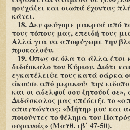
ησυχάζει και σιωπά έχοντας πλή
κάνει.
18. Δεν φεύγομε μακρυά από το
τους τόπους μας, επειδή τους μι
Αλλά για να αποφύγωμε την βλ
προκαλούν.
19. Όπως σε όλα τα άλλα έτσι 
διδάσκαλο τον Κύριον. Διότι και
εγκατέλειψε τους κατά σάρκα οι
άκουσε από μερικούς την ειδοπο
και οι αδελφοί σου ζητούσί σε»,
Διδάσκαλος μας υπέδειξε το «απ
απαντώντας: «Μήτηρ μου και αδε
ποιούντες το θέλημα του Πατρός
ουρανοίς» (Ματθ. ιβ΄ 47-50).