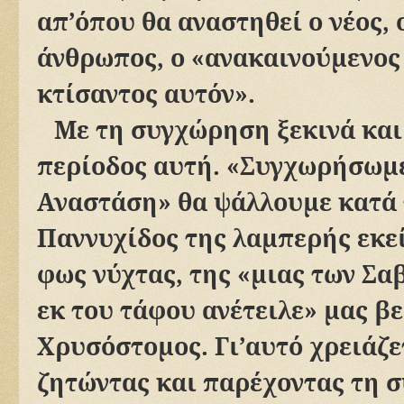
απ’όπου θα αναστηθεί ο νέος, 
άνθρωπος, ο «ανακαινούμενος 
κτίσαντος αυτόν».
Με τη συγχώρηση ξεκινά και 
περίοδος αυτή. «Συγχωρήσωμε
Αναστάση» θα ψάλλουμε κατά 
Παννυχίδος της λαμπερής εκε
φως νύχτας, της «μιας των Σ
εκ του τάφου ανέτειλε» μας βε
Χρυσόστομος. Γι’αυτό χρειάζε
ζητώντας και παρέχοντας τη 