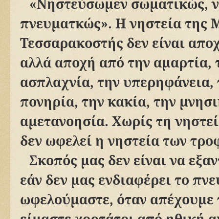
«Νηστεύσωμεν σωματικώς, ν
πνευματκώς». Η νηστεία της 
Τεσσαρακοστής δεν είναι απο
αλλά αποχή από την αμαρτία, 
ασπλαχνία, την υπερηφάνεια, 
πονηρία, την κακία, την μνησι
αμετανοησία. Χωρίς τη νηστε
δεν ωφελεί η νηστεία των τρο
Σκοπός μας δεν είναι να εξα
εάν δεν μας ενδιαφέρει το πνε
ωφελούμαστε, όταν απέχουμε 
είμαστε χορτάτοι από ηθική α